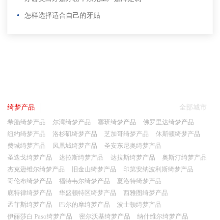
怎样选择适合自己的牙贴
绮梦产品
全部城市
希腊绮梦产品
尔湾绮梦产品
塞班绮梦产品
佛罗里达绮梦产品
纽约绮梦产品
洛杉矶绮梦产品
芝加哥绮梦产品
休斯顿绮梦产品
费城绮梦产品
凤凰城绮梦产品
圣安东尼奥绮梦产品
圣迭戈绮梦产品
达拉斯绮梦产品
达拉斯绮梦产品
奥斯汀绮梦产品
杰克逊维尔绮梦产品
旧金山绮梦产品
印第安纳波利斯绮梦产品
哥伦布绮梦产品
福特韦尔绮梦产品
夏洛特绮梦产品
底特律绮梦产品
华盛顿特区绮梦产品
西雅图绮梦产品
孟菲斯绮梦产品
巴尔的摩绮梦产品
波士顿绮梦产品
伊丽莎白 Paso绮梦产品
密尔沃基绮梦产品
纳什维尔绮梦产品