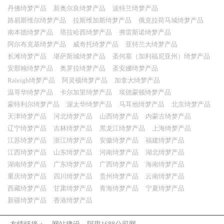
丹佛绮梦产品
新奥尔良绮梦产品
波特兰绮梦产品
路易斯维尔绮梦产品
拉斯维加斯绮梦产品
俄克拉荷马城绮梦产品
南本德绮梦产品
塔拉哈西绮梦产品
弗雷斯诺绮梦产品
阿尔布克基绮梦产品
威奇托绮梦产品
亚特兰大绮梦产品
长滩绮梦产品
堪萨斯城绮梦产品
圣何塞（加利福尼亚州）绮梦产品
安那翰绮梦产品
奥罗拉绮梦产品
圣安娜绮梦产品
Raleigh绮梦产品
阿灵顿绮梦产品
加拿大绮梦产品
温哥华绮梦产品
卡尔加里绮梦产品
埃德蒙顿绮梦产品
蒙特利尔绮梦产品
渥太华绮梦产品
马耳他绮梦产品
北京绮梦产品
天津绮梦产品
河北绮梦产品
山西绮梦产品
内蒙古绮梦产品
辽宁绮梦产品
吉林绮梦产品
黑龙江绮梦产品
上海绮梦产品
江苏绮梦产品
浙江绮梦产品
安徽绮梦产品
福建绮梦产品
江西绮梦产品
山东绮梦产品
河南绮梦产品
湖北绮梦产品
湖南绮梦产品
广东绮梦产品
广西绮梦产品
海南绮梦产品
重庆绮梦产品
四川绮梦产品
贵州绮梦产品
云南绮梦产品
西藏绮梦产品
甘肃绮梦产品
青海绮梦产品
宁夏绮梦产品
新疆绮梦产品
香港绮梦产品